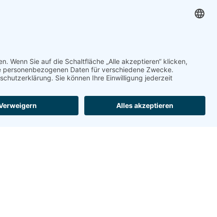
Wir benötigen Ihre
Zustimmung, um
den Google Maps-
Service zu laden!
Wir verwenden einen Service
eines Drittanbieters, um
Karteninhalte einzubetten.
Dieser Service kann Daten zu
Ihren Aktivitäten sammeln. Bitte
lesen Sie die Details durch und
stimmen Sie der Nutzung des
Service zu, um diese Karte
anzuzeigen.